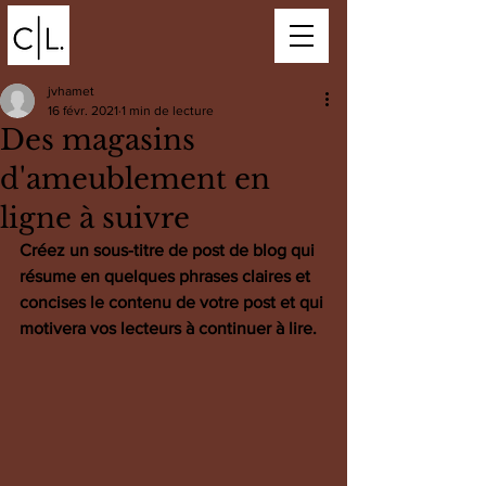
jvhamet
16 févr. 2021
1 min de lecture
Des magasins
d'ameublement en
ligne à suivre
Créez un sous-titre de post de blog qui 
résume en quelques phrases claires et 
concises le contenu de votre post et qui 
motivera vos lecteurs à continuer à lire.