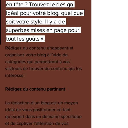
en tête ? Trouvez le design 
idéal pour votre blog, quel que 
soit votre style. Il y a de 
superbes mises en page pour 
tout les goûts ».
Rédigez du contenu engageant et 
organisez votre blog à l’aide de 
catégories qui permettront à vos 
visiteurs de trouver du contenu qui les 
intéresse.
Rédigez du contenu pertinent
La rédaction d’un blog est un moyen 
idéal de vous positionner en tant 
qu’expert dans un domaine spécifique 
et de captiver l’attention de vos 