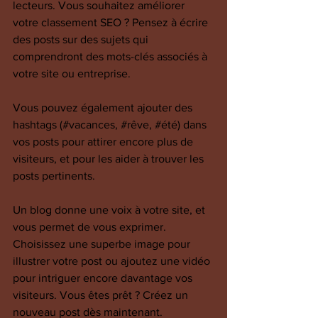
lecteurs. Vous souhaitez améliorer 
votre classement SEO ? Pensez à écrire 
des posts sur des sujets qui 
comprendront des mots-clés associés à 
votre site ou entreprise. 
Vous pouvez également ajouter des 
hashtags (#vacances, 
#rêve
, 
#été
) dans 
vos posts pour attirer encore plus de 
visiteurs, et pour les aider à trouver les 
posts pertinents.
Un blog donne une voix à votre site, et 
vous permet de vous exprimer. 
Choisissez une superbe image pour 
illustrer votre post ou ajoutez une vidéo 
pour intriguer encore davantage vos 
visiteurs. Vous êtes prêt ? Créez un 
nouveau post dès maintenant.